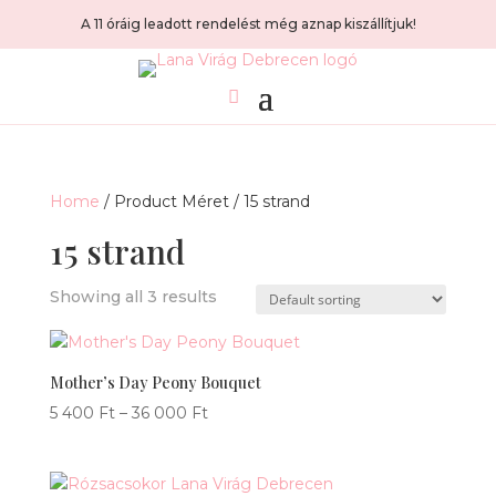
A 11 óráig leadott rendelést még aznap kiszállítjuk!
Home
/ Product Méret / 15 strand
15 strand
Showing all 3 results
Mother’s Day Peony Bouquet
Price
5 400
Ft
–
36 000
Ft
range:
5
400 Ft