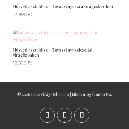
Húsvéti asztaldísz – Tavaszi nyuszi a virágoskertben
17 900
Ft
Húsvéti asztaldísz – Tavaszi nyuszicsalád
virágözönben
18 500
Ft
© 2026 Lana Virág Debrecen | Minden jog fenntartva.